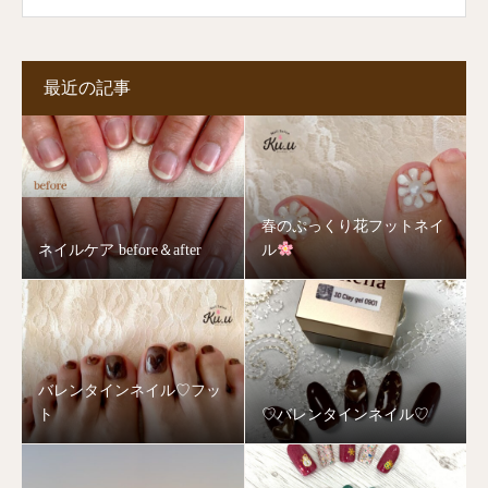
最近の記事
春のぷっくり花フットネイ
ネイルケア before＆after
ル
バレンタインネイル♡フッ
ト
♡バレンタインネイル♡